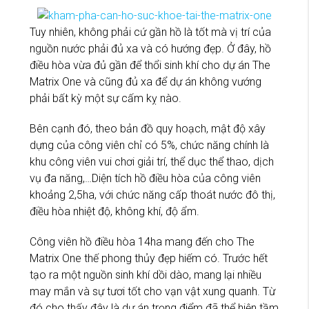
Tuy nhiên, không phải cứ gần hồ là tốt mà vị trí của
nguồn nước phải đủ xa và có hướng đẹp. Ở đây, hồ
điều hòa vừa đủ gần để thổi sinh khí cho dự án The
Matrix One và cũng đủ xa để dự án không vướng
phải bất kỳ một sự cấm kỵ nào.
Bên cạnh đó, theo bản đồ quy hoạch, mật độ xây
dựng của công viên chỉ có 5%, chức năng chính là
khu công viên vui chơi giải trí, thể dục thể thao, dịch
vụ đa năng,…Diện tích hồ điều hòa của công viên
khoảng 2,5ha, với chức năng cấp thoát nước đô thị,
điều hòa nhiệt độ, không khí, độ ẩm.
Công viên hồ điều hòa 14ha mang đến cho The
Matrix One thế phong thủy đẹp hiếm có. Trước hết
tạo ra một nguồn sinh khí dồi dào, mang lại nhiều
may mắn và sự tươi tốt cho vạn vật xung quanh. Từ
đó cho thấy đây là dự án trọng điểm đã thể hiện tầm