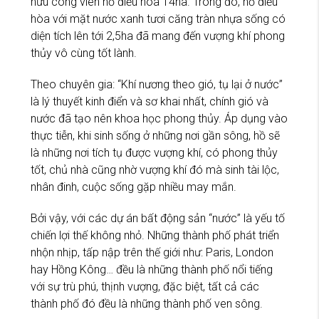
hữu công viên hồ điều hòa 14ha. Trong đó, hồ điều
hòa với mặt nước xanh tươi căng tràn nhựa sống có
diện tích lên tới 2,5ha đã mang đến vượng khí phong
thủy vô cùng tốt lành.
Theo chuyên gia: “Khí nương theo gió, tụ lại ở nước”
là lý thuyết kinh điển và sơ khai nhất, chính gió và
nước đã tạo nên khoa học phong thủy. Áp dụng vào
thực tiễn, khi sinh sống ở những nơi gần sông, hồ sẽ
là những nơi tích tụ được vượng khí, có phong thủy
tốt, chủ nhà cũng nhờ vượng khí đó mà sinh tài lộc,
nhân đinh, cuộc sống gặp nhiều may mắn.
Bởi vậy, với các dự án bất động sản “nước” là yếu tố
chiến lợi thế không nhỏ. Những thành phố phát triển
nhộn nhịp, tấp nập trên thế giới như: Paris, London
hay Hồng Kông… đều là những thành phố nổi tiếng
với sự trù phú, thịnh vượng, đặc biệt, tất cả các
thành phố đó đều là những thành phố ven sông.