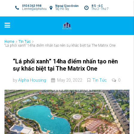
0934 363 998
Ngoại Giao Đoàn
8 S - 6 C
Lienhe@alphahousing.vn
Tây Hồ Tây
Thứ 2 - Thứ 7
Home
Tin Tức
“Lá phổi xanh” 14ha điểm nhấn tạo nên sự khác biệt tại The Matrix One
“Lá phổi xanh” 14ha điểm nhấn tạo nên
sự khác biệt tại The Matrix One
by
Alpha Housing
May 20, 2022
Tin Tức
0