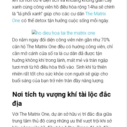
lên tới hơn 60% diện tích và khoảng không gian cây
xanh cùng công viên hồ điều hòa rộng 14ha sẽ chính
là “lá phổi xanh” giúp cho các cư dân
The Matrix
One
có thể detox tận hưởng cuộc sống mỗi ngày.
Do nằm ngay đối diện công viên nên gần như 70%
căn hộ The Matrix One đều có hướng công viên, chỉ
cần mở cánh cửa sổ ra là cư dân đã được tận
hưởng không khí trong lành, mát mẻ và tràn ngập
tươi mới từ hồ điều hòa thổi vào. Sinh khí từ thiên
nhiên rất tốt cho sức khỏe con người sẽ giúp cho
buổi sáng của bạn trở nên tràn đầy năng lượng.
Nơi tích tụ vượng khí tài lộc đắc
địa
Với The Matrix One, dự án sở hữu vị trí đắc địa giữa
trung tâm thủ đô cùng những ưu thế vượt trội khi sở