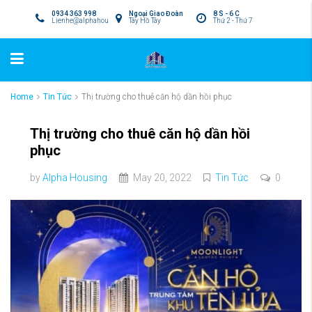
0934 363 998
Ngoại Giao Đoàn
8 S - 6 C
Lienhe@alphahousing.vn
Tây Hồ Tây
Thứ 2 - Thứ 7
Home
Tin Tức
Thị trường cho thuê căn hộ dần hồi phục
Thị trường cho thuê căn hộ dần hồi
phục
by
Alpha Housing
May 20, 2022
Tin Tức
0