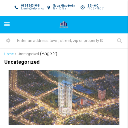
0934 363 998
Ngoại Giao Đoàn
8 S - 6 C
Lienhe@alphahousing.vn
Tây Hồ Tây
Thứ 2 - Thứ 7
(Page 2)
Home
Uncategorized
Uncategorized